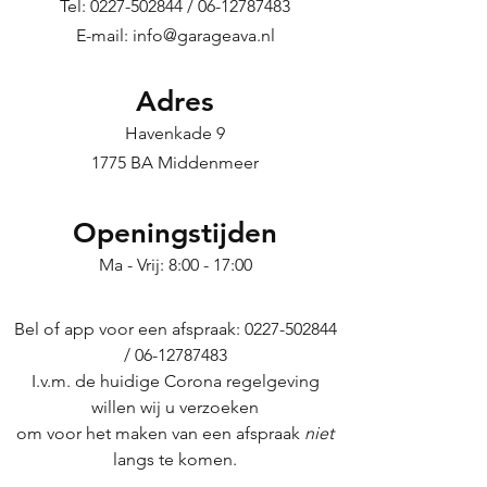
Tel:
0227-502844
/
06-12787483
E-mail: info@garageava.nl
Adres
Havenkade 9
1775 BA Middenmeer
Openingstijden
Ma - Vrij: 8:00 - 17:00
Bel of app voor een afspraak:
0227-502844
/
06-12787483
I.v.m. de huidige Corona regelgeving
willen wij u verzoeken
om voor het maken van een afspraak
niet
langs te komen.